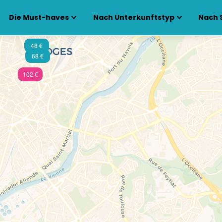
Die Must-haves
Nach Unterkunftstyp
Nach 
48 €
68 €
102 €