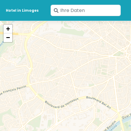
Geben
Hotel in Limoges
Sie
Ihre
+
Daten
−
ein