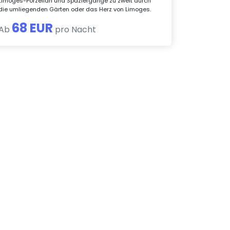
Limoges-Porzellan und Spaziergänge zu zweit durch
die umliegenden Gärten oder das Herz von Limoges.
68 EUR
Ab
pro Nacht