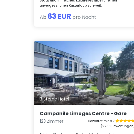
Stadt und ihr reiches kulturelles Erbe für einen
unvergesslichen Kurzurlaub zu zweit.
63 EUR
Ab
pro Nacht
3 Sterne Hotel
Campanile Limoges Centre - Gare
123 Zimmer
Bewertet mit 8.7
(2253 Bewertungen