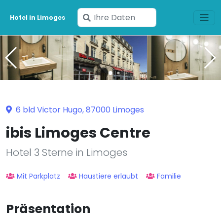
Geben
Hotel in Limoges
Sie
Ihre
Daten
ein
6 bld Victor Hugo, 87000 Limoges
ibis Limoges Centre
Hotel 3 Sterne in Limoges
Mit Parkplatz
Haustiere erlaubt
Familie
Präsentation