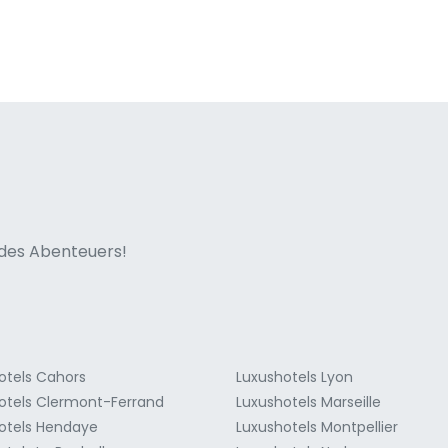
ne italian
n des Abenteuers!
otels Cahors
Luxushotels Lyon
otels Clermont-Ferrand
Luxushotels Marseille
otels Hendaye
Luxushotels Montpellier