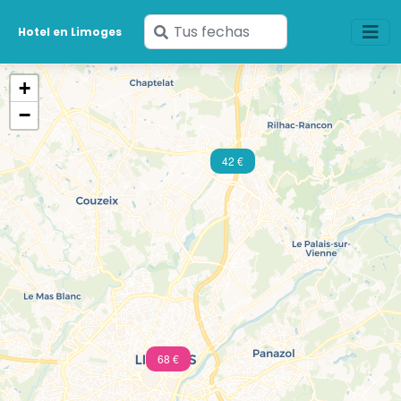
Ingresa
Hotel en Limoges
tus
fechas
+
−
42 €
68 €