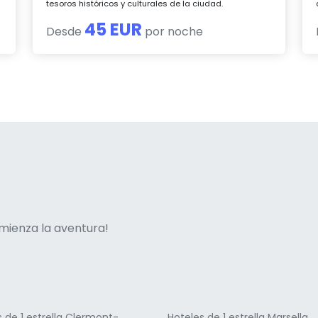
tesoros históricos y culturales de la ciudad.
45 EUR
Desde
por noche
ne italian
mienza la aventura!
 de 1 estrella Clermont-
Hoteles de 1 estrella Marsella