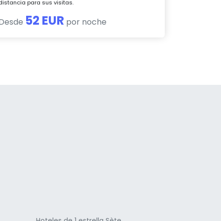
distancia para sus visitas.
52 EUR
Desde
por noche
a
Hoteles de 1 estrella Sète