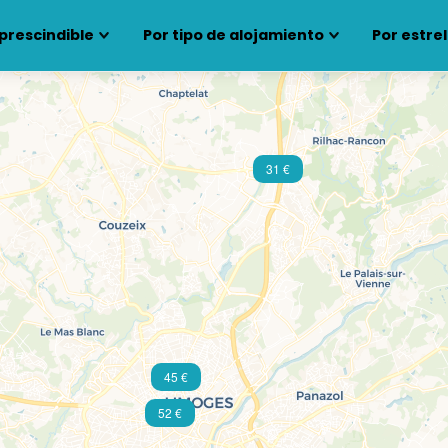
prescindible
Por tipo de alojamiento
Por estrel
31 €
45 €
52 €