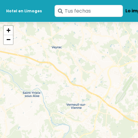
Ingresa
Lo im
Hotel en Limoges
tus
fechas
+
−