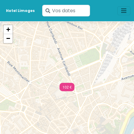
Saisissez
Hotel Limoges
vos
dates
+
−
102 €