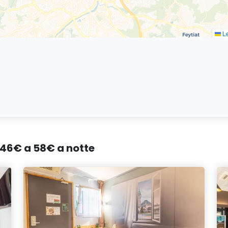
Le
a 46€ a 58€ a notte