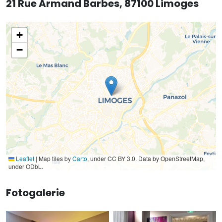
21 Rue Armand Barbes, 87100 Limoges
+
−
Leaflet
|
Map tiles by
Carto
, under CC BY 3.0. Data by OpenStreetMap,
under ODbL.
Fotogalerie