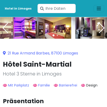
Geben
Hotel in Limoges
Sie
Ihre
Daten
ein
21 Rue Armand Barbes, 87100 Limoges
Hôtel Saint-Martial
Hotel 3 Sterne in Limoges
Mit Parkplatz
Familie
Barrierefrei
Design
Präsentation