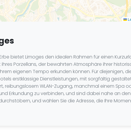
Le
oges
m Erbe bietet Limoges den idealen Rahmen für einen Kurzu
eit ihres Porzellans, der bewahrten Atmosphäre ihrer histor
in Ihrem eigenen Tempo erkunden können. Für diejenigen, d
els erstklassige Dienstleistungen, mit sorgfältig gestalte
 Ort, reibungslosem WLAN-Zugang, manchmal einem Spa od
und Erkundung zu verbinden, und sind dabei nahe an den
u durchstöbern, und wählen Sie die Adresse, die Ihre Mom