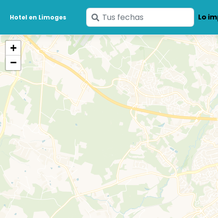
Ingresa
Lo im
Hotel en Limoges
tus
fechas
+
−