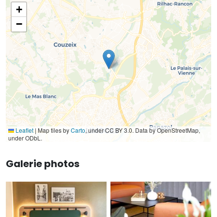
+
−
Leaflet
|
Map tiles by
Carto
, under CC BY 3.0. Data by OpenStreetMap,
under ODbL.
Galerie photos