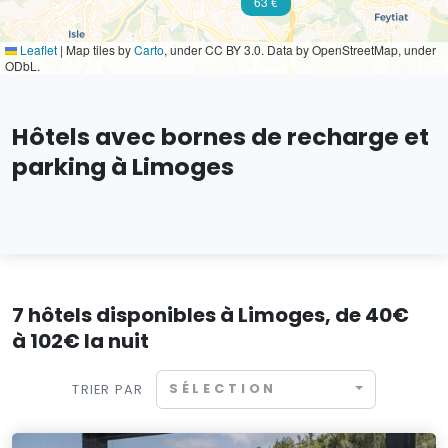
63 €
Leaflet
|
Map tiles by
Carto
, under CC BY 3.0. Data by OpenStreetMap, under
ODbL.
Hôtels avec bornes de recharge et
parking à Limoges
7 hôtels disponibles à Limoges, de 40€
à 102€ la nuit
SÉLECTION
TRIER PAR