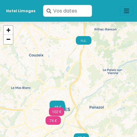
Saisissez
Hotel Limoges
vos
dates
+
−
40 €
n.c.
61 €
48 €
102 €
74 €