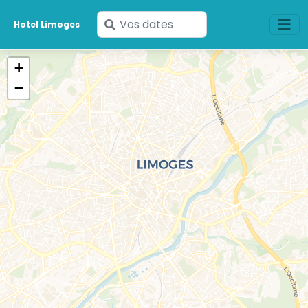
Saisissez
Hotel Limoges
vos
dates
+
−