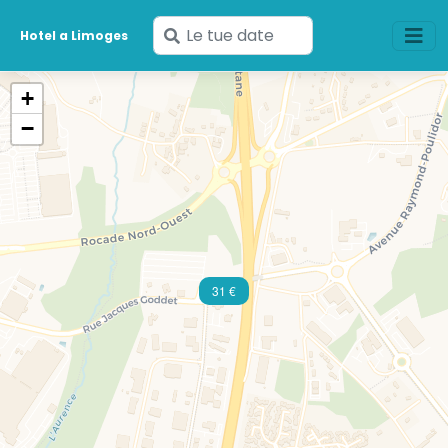
Inserisci
Hotel a Limoges
le
tue
+
date
−
31 €