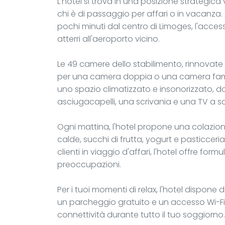
L'hotel si trova in una posizione strategica 
chi è di passaggio per affari o in vacanza. 
pochi minuti dal centro di Limoges, l'accesso
atterri all'aeroporto vicino.
Le 49 camere dello stabilimento, rinnovate
per una camera doppia o una camera famili
uno spazio climatizzato e insonorizzato, 
asciugacapelli, una scrivania e una TV a 
Ogni mattina, l'hotel propone una colazion
calde, succhi di frutta, yogurt e pasticceria
clienti in viaggio d'affari, l'hotel offre fo
preoccupazioni.
Per i tuoi momenti di relax, l'hotel dispone d
un parcheggio gratuito e un accesso Wi-Fi
connettività durante tutto il tuo soggiorno.