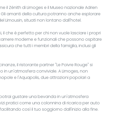
ome il Zénith di Limoges e il Museo nazionale Adrien
 Gli amanti della cultura potranno anche esplorare
el Limousin, situati non lontano dall'hotel.
 il che è perfetto per chi non vuole lasciare i propri
camere moderne e funzionali che possono ospitare
icura che tutti i membri della famiglia, inclusi gli
cinanze, il ristorante partner "Le Poivre Rouge" si
io in un'atmosfera conviviale. A Limoges, non
nopole e l'Aquapolis, due attrazioni popolari a
ve potrai gustare una bevanda in un'atmosfera
vizi pratici come una colonnina di ricarica per auto
acilitando così il tuo soggiorno dall'inizio alla fine.