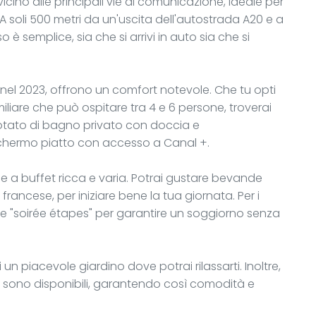
vicino alle principali vie di comunicazione, ideale per
A soli 500 metri da un'uscita dell'autostrada A20 e a
 è semplice, sia che si arrivi in auto sia che si
 nel 2023, offrono un comfort notevole. Che tu opti
are che può ospitare tra 4 e 6 persone, troverai
dotato di bagno privato con doccia e
schermo piatto con accesso a Canal +.
e a buffet ricca e varia. Potrai gustare bevande
 francese, per iniziare bene la tua giornata. Per i
rmule "soirée étapes" per garantire un soggiorno senza
i un piacevole giardino dove potrai rilassarti. Inoltre,
 sono disponibili, garantendo così comodità e