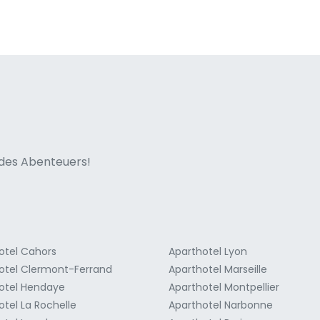
ne italian
n des Abenteuers!
otel Cahors
Aparthotel Lyon
otel Clermont-Ferrand
Aparthotel Marseille
otel Hendaye
Aparthotel Montpellier
otel La Rochelle
Aparthotel Narbonne