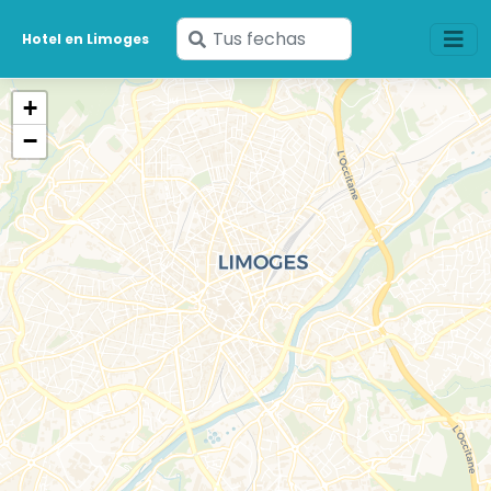
Ingresa
Hotel en Limoges
tus
fechas
+
−