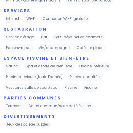
Animaux domestiques admis
Wi-Fi disponible partout
SERVICES
Internet
Wi-Fi
Connexion Wi-Fi gratuite
RESTAURATION
Service d'étage
Bar
Petit-déjeuner en chambre
Paniers-repas
Vin/champagne
Café sur place
ESPACE PISCINE ET BIEN-ÊTRE
Sauna
Spa et centre de bien-être
Piscine intérieure
Piscine intérieure (toute l'année)
Piscine chauffée
Vestiaires salle de sport/spa
Piscine
Piscine
PARTIES COMMUNES
Terrasse
Salon commun/salle de télévision
DIVERTISSEMENTS
Jeux de société/puzzles