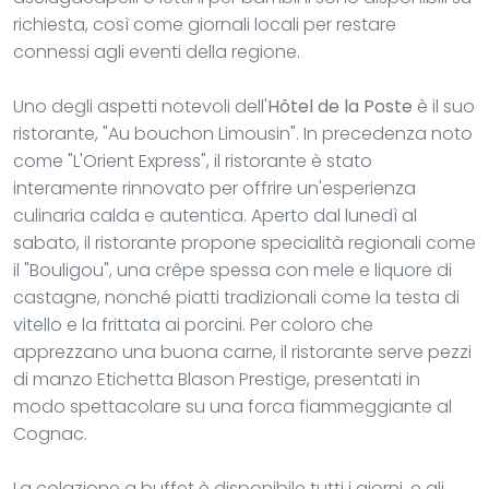
richiesta, così come giornali locali per restare
connessi agli eventi della regione.
Uno degli aspetti notevoli dell'
Hôtel de la Poste
è il suo
ristorante, "Au bouchon Limousin". In precedenza noto
come "L'Orient Express", il ristorante è stato
interamente rinnovato per offrire un'esperienza
culinaria calda e autentica. Aperto dal lunedì al
sabato, il ristorante propone specialità regionali come
il "Bouligou", una crêpe spessa con mele e liquore di
castagne, nonché piatti tradizionali come la testa di
vitello e la frittata ai porcini. Per coloro che
apprezzano una buona carne, il ristorante serve pezzi
di manzo Etichetta Blason Prestige, presentati in
modo spettacolare su una forca fiammeggiante al
Cognac.
La colazione a buffet è disponibile tutti i giorni, e gli