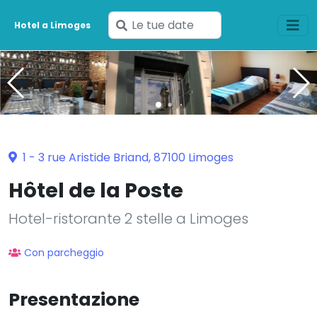
Inserisci
Hotel a Limoges
le
tue
date
1 - 3 rue Aristide Briand, 87100 Limoges
Hôtel de la Poste
Hotel-ristorante 2 stelle a Limoges
Con parcheggio
Presentazione