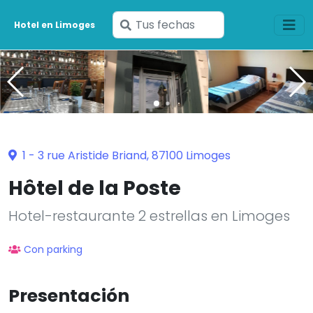
Ingresa
Hotel en Limoges
tus
fechas
1 - 3 rue Aristide Briand, 87100 Limoges
Hôtel de la Poste
Hotel-restaurante 2 estrellas en Limoges
Con parking
Presentación