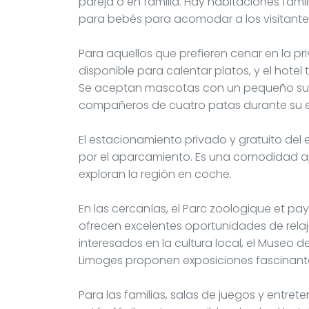
pareja o en familia. Hay habitaciones fam
para bebés para acomodar a los visitante
Para aquellos que prefieren cenar en la p
disponible para calentar platos, y el hote
Se aceptan mascotas con un pequeño supl
compañeros de cuatro patas durante su e
El estacionamiento privado y gratuito del
por el aparcamiento. Es una comodidad ap
exploran la región en coche.
En las cercanías, el Parc zoologique et p
ofrecen excelentes oportunidades de relajac
interesados en la cultura local, el Museo d
Limoges proponen exposiciones fascinant
Para las familias, salas de juegos y entre