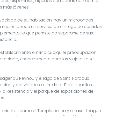
iliares disponibles, algunas equipadas con camas
s más jóvenes.
rivacidad de su habitación, hay un microondas
l también ofrece un servicio de entrega de comidas.
emento, lo que permite no separarse de sus
stancia.
 establecimiento elimina cualquier preocupación
reciada, especialmente para los viajeros que
aysager du Reynou y el lago de Saint-Pardoux
ión y actividades al aire libre. Para aquellos
e la Resistencia y el parque de exposiciones de
es.
tenimientos como el Temple de jeu y el Laser League