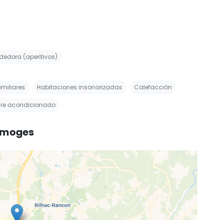
edora (aperitivos)
miliares
Habitaciones insonorizadas
Calefacción
ire acondicionado
Limoges