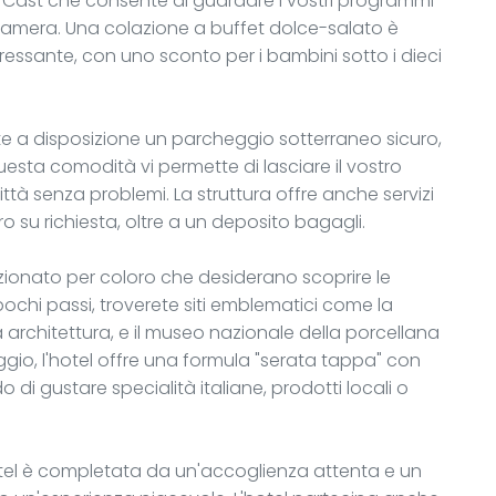
 Cast che consente di guardare i vostri programmi
 camera. Una colazione a buffet dolce-salato è
eressante, con uno sconto per i bambini sotto i dieci
tte a disposizione un parcheggio sotterraneo sicuro,
esta comodità vi permette di lasciare il vostro
ittà senza problemi. La struttura offre anche servizi
o su richiesta, oltre a un deposito bagagli.
zionato per coloro che desiderano scoprire le
 pochi passi, troverete siti emblematici come la
 architettura, e il museo nazionale della porcellana
aggio, l'hotel offre una formula "serata tappa" con
o di gustare specialità italiane, prodotti locali o
otel è completata da un'accoglienza attenta e un