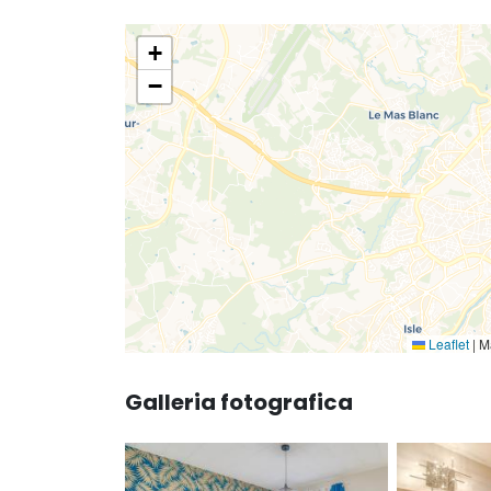
+
−
Leaflet
|
Ma
Galleria fotografica