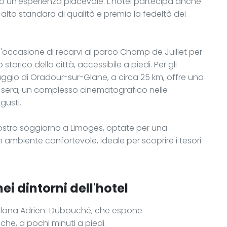
no un'esperienza piacevole. L'hotel partecipa anche
alto standard di qualità e premia la fedeltà dei
 l'occasione di recarvi al parco Champ de Juillet per
storico della città, accessibile a piedi. Per gli
laggio di Oradour-sur-Glane, a circa 25 km, offre una
La sera, un complesso cinematografico nelle
 gusti.
 vostro soggiorno a Limoges, optate per una
un ambiente confortevole, ideale per scoprire i tesori
ei dintorni dell'hotel
cellana Adrien-Dubouché, che espone
he, a pochi minuti a piedi.