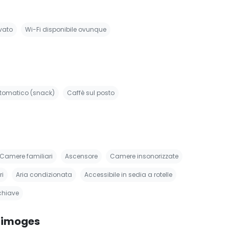
vato
Wi-Fi disponibile ovunque
utomatico (snack)
Caffè sul posto
Camere familiari
Ascensore
Camere insonorizzate
ri
Aria condizionata
Accessibile in sedia a rotelle
chiave
 Limoges