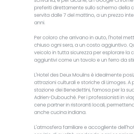
scrivania, e per alcune, un Google Chrome
preferiti direttamente sullo schermo della
servita dalle 7 del mattino, a un prezzo int
anni.
Per coloro che arrivano in auto, l'hotel me
chiuso ogni sera, a un costo aggiuntivo. Qu
veicolo in tutta sicurezza per esplorare la c
aggiuntivi come un tavolo e un ferro da stir
L'Hotel des Deux Moulins è idealmente posi
attrazioni culturali e storiche di Limoges. A
stazione dei Benedettini, famosa per la sua
Adrien-Dubouché. Per i professionisti in vi
cene partner in ristoranti locali, permettend
anche cucina indiana.
L'atmosfera familiare e accogliente dell'h