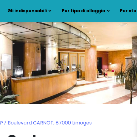
Gli indispensabili
Per tipo di alloggio
Per ste
 N°7 Boulevard CARNOT, 87000 Limoges