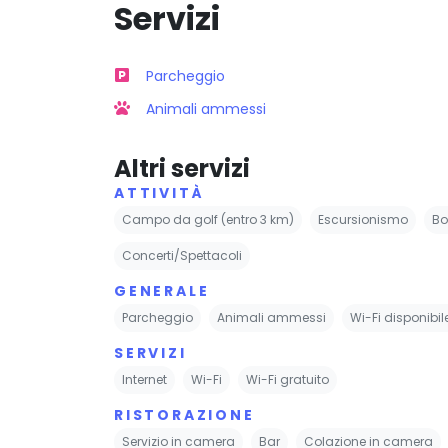
Servizi
Parcheggio
Animali ammessi
Altri servizi
ATTIVITÀ
Campo da golf (entro 3 km)
Escursionismo
Bo
Concerti/Spettacoli
GENERALE
Parcheggio
Animali ammessi
Wi-Fi disponibi
SERVIZI
Internet
Wi-Fi
Wi-Fi gratuito
RISTORAZIONE
Servizio in camera
Bar
Colazione in camera