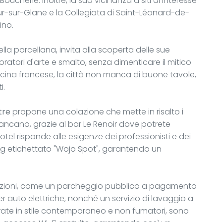
oucherie. Inoltre, la sua vicinanza a siti di interesse
dour-sur-Glane e la Collegiata di Saint-Léonard-de-
ino.
la porcellana, invita alla scoperta delle sue
oratori d'arte e smalto, senza dimenticare il mitico
 cucina francese, la città non manca di buone tavole,
i.
tre
propone una colazione che mette in risalto i
mancano, grazie al bar Le Renoir dove potrete
l'hotel risponde alle esigenze dei professionisti e dei
ng etichettato "Wojo Spot", garantendo un
litazioni, come un parcheggio pubblico a pagamento
er auto elettriche, nonché un servizio di lavaggio a
rate in stile contemporaneo e non fumatori, sono