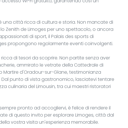
e accesso Wi-Fi gratuito, garantendo così un
è una città ricca di cultura e storia. Non mancate di
, lo Zenith de Limoges per uno spettacolo, o ancora
appassionati di sport, il Palais des sports di
moges propongono regolarmente eventi coinvolgenti.
 ricca di tesori da scoprire. Non partite senza aver
cherie, ammirato le vetrate della Cattedrale di
gio Martire d'Oradour-sur-Glane, testimonianza
al punto di vista gastronomico, lasciatevi tentare
za culinaria del Limousin, tra cui maestri ristoratori
 sempre pronto ad accogliervi, è felice di rendere il
ate di questo invito per esplorare Limoges, città dal
 della vostra visita un'esperienza memorabile.