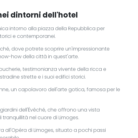
ei dintorni dell'hotel
ca intorno alla piazza della Repubblica per
storici e contemporanei.
uché, dove potrete scoprire un'impressionante
 know-how della città in quest'arte.
Boucherie, testimonianza vivente della ricca e
radine strette e i suoi edifici storici.
enne, un capolavoro dell'arte gotica, famosa per le
giardini dell'Évêché, che offrono una vista
tranquillità nel cuore di Limoges.
a all'Opéra di Limoges, situato a pochi passi
morabile.