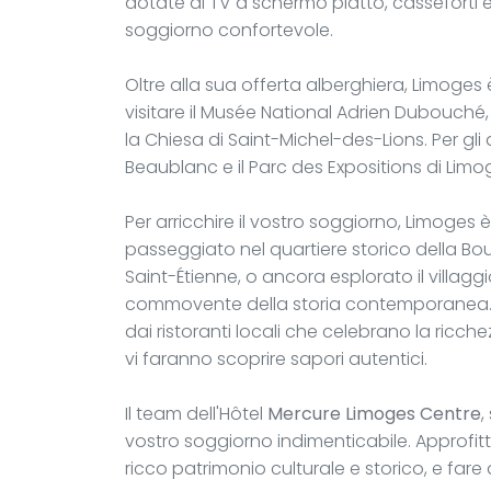
dotate di TV a schermo piatto, casseforti 
soggiorno confortevole.
Oltre alla sua offerta alberghiera, Limoges 
visitare il Musée National Adrien Dubouché
la Chiesa di Saint-Michel-des-Lions. Per gli 
Beaublanc e il Parc des Expositions di Li
Per arricchire il vostro soggiorno, Limoges è
passeggiato nel quartiere storico della Bou
Saint-Étienne, o ancora esplorato il villag
commovente della storia contemporanea. D
dai ristoranti locali che celebrano la ricchez
vi faranno scoprire sapori autentici.
Il team dell'Hôtel
Mercure Limoges Centre
,
vostro soggiorno indimenticabile. Approfitt
ricco patrimonio culturale e storico, e fare