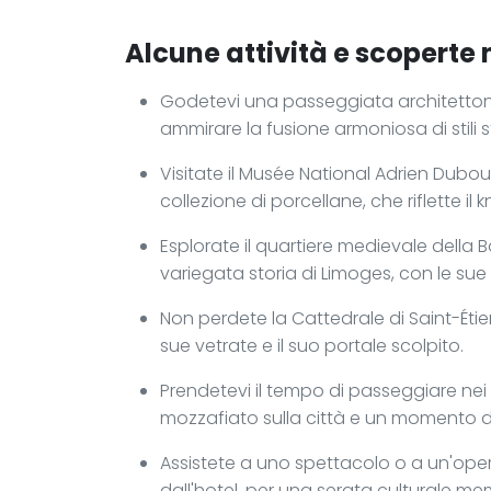
Alcune attività e scoperte n
Godetevi una passeggiata architettoni
ammirare la fusione armoniosa di stili 
Visitate il Musée National Adrien Dubo
collezione di porcellane, che riflette il
Esplorate il quartiere medievale della 
variegata storia di Limoges, con le sue st
Non perdete la Cattedrale di Saint-Éti
sue vetrate e il suo portale scolpito.
Prendetevi il tempo di passeggiare nei 
mozzafiato sulla città e un momento di 
Assistete a uno spettacolo o a un'oper
dall'hotel, per una serata culturale me