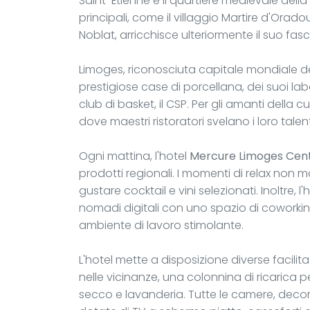
Saint-Étienne e il quartiere medievale della B
principali, come il villaggio Martire d'Ora
Noblat, arricchisce ulteriormente il suo fasc
Limoges, riconosciuta capitale mondiale del
prestigiose case di porcellana, dei suoi lab
club di basket, il CSP. Per gli amanti della
dove maestri ristoratori svelano i loro talent
Ogni mattina, l'hotel
Mercure Limoges Cen
prodotti regionali. I momenti di relax non 
gustare cocktail e vini selezionati. Inoltre, 
nomadi digitali con uno spazio di coworki
ambiente di lavoro stimolante.
L'hotel mette a disposizione diverse faci
nelle vicinanze, una colonnina di ricarica p
secco e lavanderia. Tutte le camere, deco