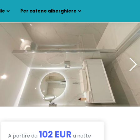
lle
Per catene alberghiere
102 EUR
A partire da
a notte